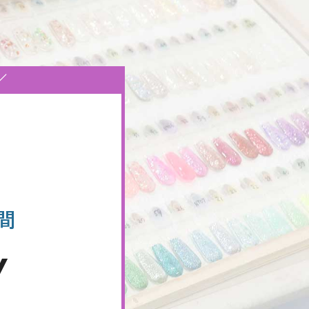
／
間
y